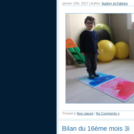
janvier 13th, 2017 | Author:
Audrey et Fabrice
Posted in
Non classé
|
No Comments »
Bilan du 16ème mois 3i