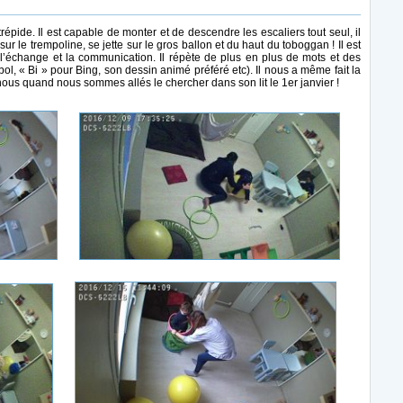
épide. Il est capable de monter et de descendre les escaliers tout seul, il
 le trempoline, se jette sur le gros ballon et du haut du toboggan ! Il est
s l’échange et la communication. Il répète de plus en plus de mots et des
 bol, « Bi » pour Bing, son dessin animé préféré etc). Il nous a même fait la
ous quand nous sommes allés le chercher dans son lit le 1er janvier !