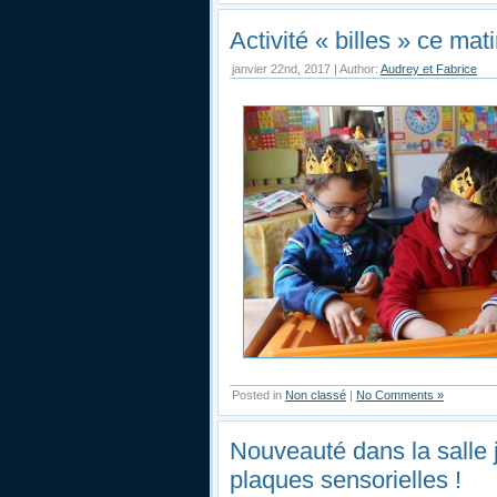
Activité « billes » ce mati
janvier 22nd, 2017 | Author:
Audrey et Fabrice
Posted in
Non classé
|
No Comments »
Nouveauté dans la salle
plaques sensorielles !