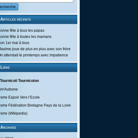
Articles récents
onne fête à tous les papas
onne fête à toutes les mamans
on 1er mai à tous
axime joue de plus en plus avec son frère
n attendait le printemps avec impatience
Liens
Tournicoti Tournicoton
im'Autisme
isme Espoir Vers l’Ecole
isme Fédération Bretagne Pays de la Loire
isme (Wikipedia)
Archives