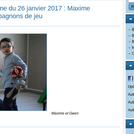
me du 26 janvier 2017 : Maxime
pagnons de jeu
B
B
B
M
O
Opt
Aut
Aut
Aut
Maxime et Gwen