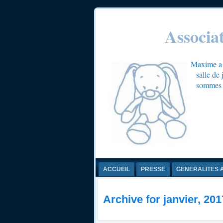
Associa
Maxime a é
salle de
sommes c
ACCUEIL
PRESSE
GENERALITES 
Archive for janvier, 201