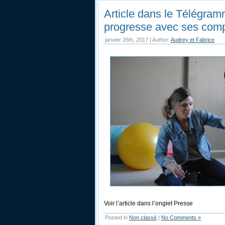
Article dans le Télégram
progresse avec ses com
janvier 26th, 2017 | Author:
Audrey et Fabrice
Voir l’article dans l’onglet Presse
Posted in
Non classé
|
No Comments »