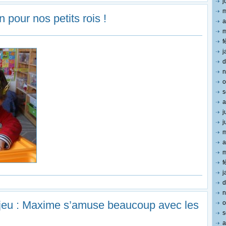
j
m
n pour nos petits rois !
a
m
f
j
d
n
o
s
a
j
j
m
a
m
f
j
d
n
 jeu : Maxime s’amuse beaucoup avec les
o
s
a