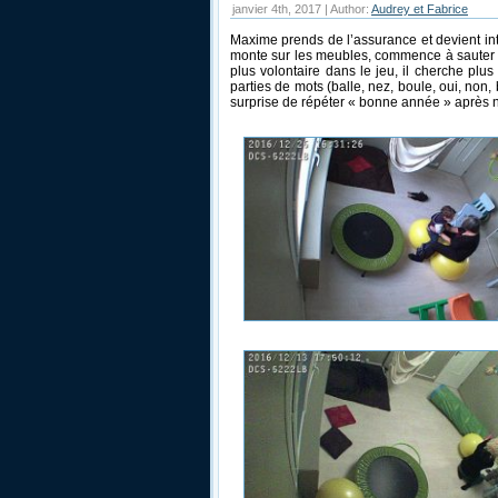
janvier 4th, 2017 | Author:
Audrey et Fabrice
Maxime prends de l’assurance et devient intr
monte sur les meubles, commence à sauter sur
plus volontaire dans le jeu, il cherche plu
parties de mots (balle, nez, boule, oui, non,
surprise de répéter « bonne année » après n