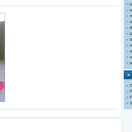
j
j
m
a
f
j
d
n
o
s
a
C
F
F
S