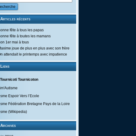
Articles récents
onne fête à tous les papas
onne fête à toutes les mamans
on 1er mai à tous
axime joue de plus en plus avec son frère
n attendait le printemps avec impatience
Liens
Tournicoti Tournicoton
im'Autisme
isme Espoir Vers l’Ecole
isme Fédération Bretagne Pays de la Loire
isme (Wikipedia)
Archives