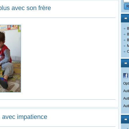
lus avec son frère
B
B
B
M
O
Opt
Aut
Aut
Aut
s avec impatience