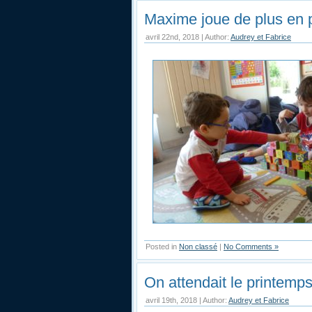
Maxime joue de plus en p
avril 22nd, 2018 | Author:
Audrey et Fabrice
Posted in
Non classé
|
No Comments »
On attendait le printemp
avril 19th, 2018 | Author:
Audrey et Fabrice