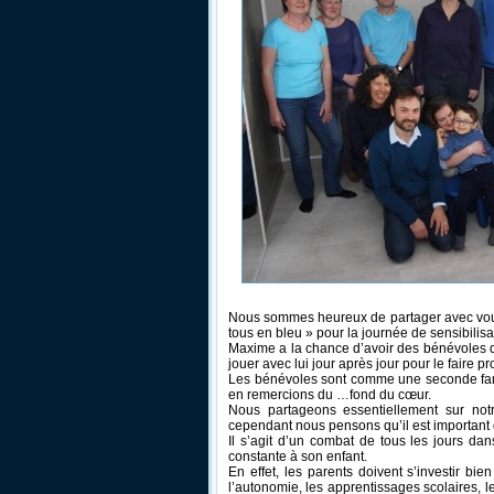
Nous sommes heureux de partager avec vou
tous en bleu » pour la journée de sensibilisa
Maxime a la chance d’avoir des bénévoles qu
jouer avec lui jour après jour pour le faire pr
Les bénévoles sont comme une seconde famill
en remercions du
…
fond du cœur.
Nous partageons essentiellement sur notr
cependant nous pensons qu’il est important d
Il s’agit d’un combat de tous les jours dan
constante à son enfant.
En effet, les parents doivent s’investir bie
l’autonomie, les apprentissages scolaires,