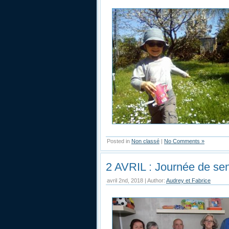
Posted in
Non classé
|
No Comments »
2 AVRIL : Journée de sens
avril 2nd, 2018 | Author:
Audrey et Fabrice