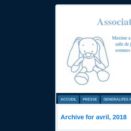
Associa
Maxime a é
salle de
sommes c
ACCUEIL
PRESSE
GENERALITES 
Archive for avril, 2018