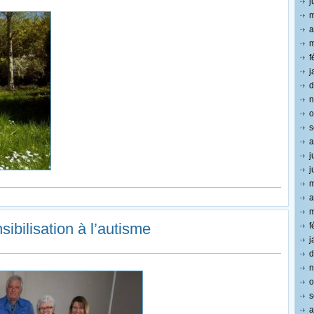
j
m
a
m
f
j
d
n
o
s
a
j
j
m
a
m
ibilisation à l’autisme
f
j
d
n
o
s
a