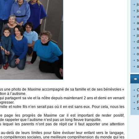
j
j
m
a
f
j
d
n
o
s
a
s une photo de Maxime accompagné de sa famille et de ses bénévoles «
C
tion à l’autisme.
F
i partagent sa vie et la nôtre depuis maintenant 2 ans et demi en venant
ogresser.
F
e et notre fils n’en serait pas où il en est sans eux. Pour cela, nous les
S
e page les progrès de Maxime car il est important de rester positif,
e rappeler que l’autisme n’est pas un long fleuve tranquille.
s lequel les parents n’ont pas de répit car il faut apporter une attention
n au-delà de leurs limites pour faire évoluer leur enfant vers le langage,
 les compétences sociales, une meilleure compréhension du monde qui les