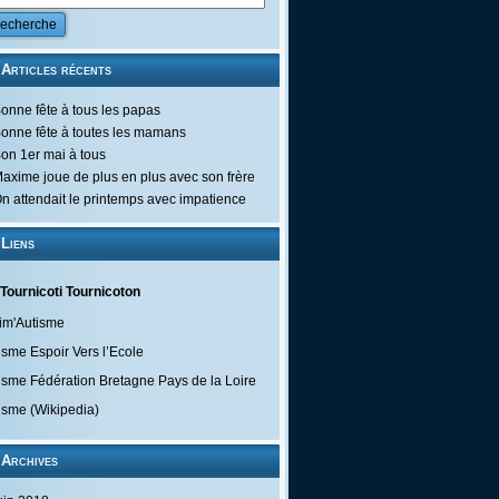
Articles récents
onne fête à tous les papas
onne fête à toutes les mamans
on 1er mai à tous
axime joue de plus en plus avec son frère
n attendait le printemps avec impatience
Liens
Tournicoti Tournicoton
im'Autisme
isme Espoir Vers l’Ecole
isme Fédération Bretagne Pays de la Loire
isme (Wikipedia)
Archives