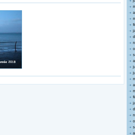
j
m
a
m
f
j
d
n
o
s
a
j
j
m
a
m
f
j
d
n
o
s
a