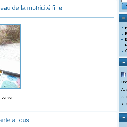
au de la motricité fine
B
B
B
M
O
Opt
Aut
Aut
oncentrer
Aut
nté à tous