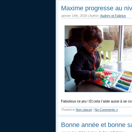
Maxime progresse au nive
janvier 14th, 2018 | Author:
Audrey et Fabrice
Fabuleux ce jeu ! Et cela l’aide aussi à se c
Posted in
Non classé
|
No Comments »
Bonne année et bonne sa