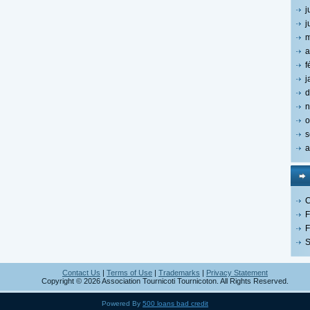
j
j
m
a
f
j
d
n
o
s
a
C
F
F
S
Contact Us
|
Terms of Use
|
Trademarks
|
Privacy Statement
Copyright © 2026 Association Tournicoti Tournicoton. All Rights Reserved.
Powered By
500 loans bad credit