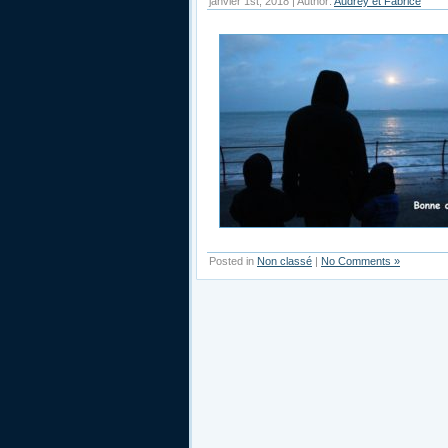
janvier 1st, 2018 | Author:
Audrey et Fabrice
Posted in
Non classé
|
No Comments »