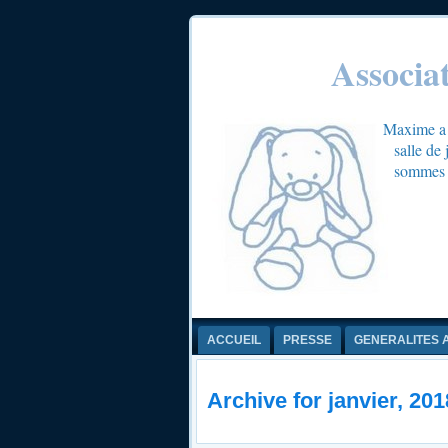
Associa
Maxime a é
salle de
sommes c
ACCUEIL
PRESSE
GENERALITES 
Archive for janvier, 201