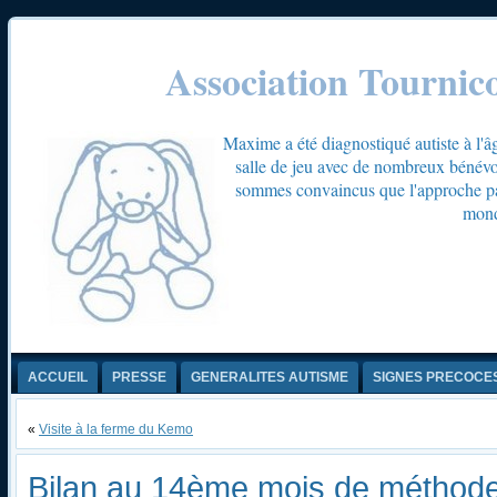
Association Tournic
Maxime a été diagnostiqué autiste à l'â
salle de jeu avec de nombreux bénévol
sommes convaincus que l'approche par 
mond
ACCUEIL
PRESSE
GENERALITES AUTISME
SIGNES PRECOCE
«
Visite à la ferme du Kemo
Bilan au 14ème mois de méthode