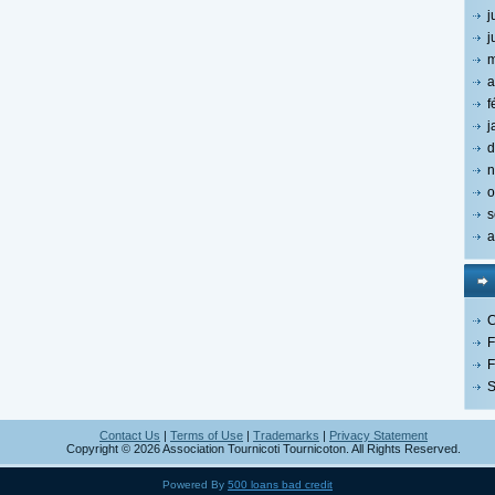
j
j
m
a
f
j
d
n
o
s
a
C
F
F
S
Contact Us
|
Terms of Use
|
Trademarks
|
Privacy Statement
Copyright © 2026 Association Tournicoti Tournicoton. All Rights Reserved.
Powered By
500 loans bad credit