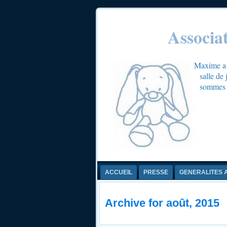
Associa
Maxime a é
salle de
sommes c
ACCUEIL
PRESSE
GENERALITES 
Archive for août, 2015