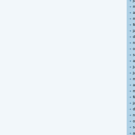
j
m
a
m
f
j
d
n
o
s
a
j
j
m
a
m
f
j
d
n
o
s
a