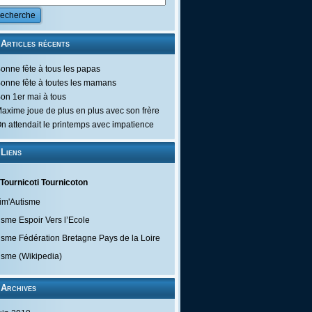
Articles récents
onne fête à tous les papas
onne fête à toutes les mamans
on 1er mai à tous
axime joue de plus en plus avec son frère
n attendait le printemps avec impatience
Liens
Tournicoti Tournicoton
im'Autisme
isme Espoir Vers l’Ecole
isme Fédération Bretagne Pays de la Loire
isme (Wikipedia)
Archives