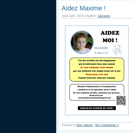
Aidez Maxime !
août 11th, 2015 | Author:
Jacques
Posted in
Non classé
|
No Comments »