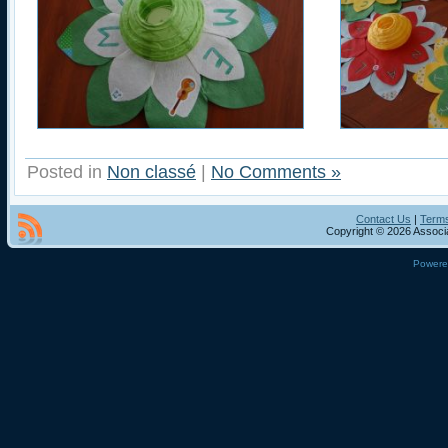
Posted in
Non classé
|
No Comments »
Contact Us
|
Terms
Copyright © 2026 Associa
Power