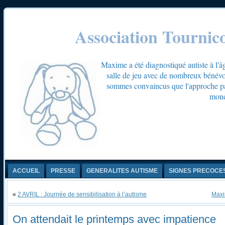
Association Tournic
Maxime a été diagnostiqué autiste à l'â
salle de jeu avec de nombreux bénévol
sommes convaincus que l'approche par 
mond
ACCUEIL
PRESSE
GENERALITES AUTISME
SIGNES PRECOCE
«
2 AVRIL : Journée de sensibilisation à l’autisme
Maxi
On attendait le printemps avec impatience