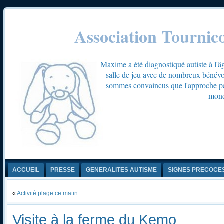
Association Tournic
Maxime a été diagnostiqué autiste à l'â
salle de jeu avec de nombreux bénévol
sommes convaincus que l'approche par 
mond
ACCUEIL
PRESSE
GENERALITES AUTISME
SIGNES PRECOCE
«
Activité plage ce matin
Visite à la ferme du Kemo