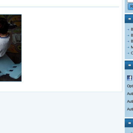
B
B
B
M
O
Opt
Aut
Aut
Aut