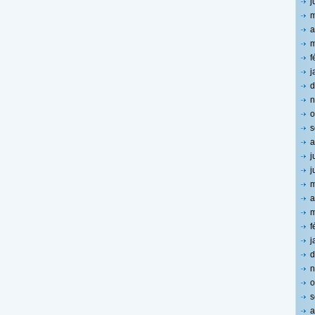
j
m
a
m
f
j
d
n
o
s
a
j
j
m
a
m
f
j
d
n
o
s
a