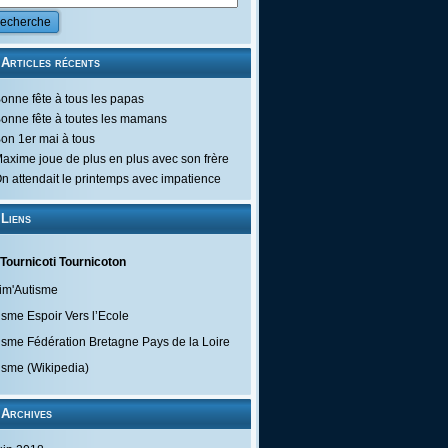
Articles récents
onne fête à tous les papas
onne fête à toutes les mamans
on 1er mai à tous
axime joue de plus en plus avec son frère
n attendait le printemps avec impatience
Liens
Tournicoti Tournicoton
im'Autisme
isme Espoir Vers l’Ecole
isme Fédération Bretagne Pays de la Loire
isme (Wikipedia)
Archives