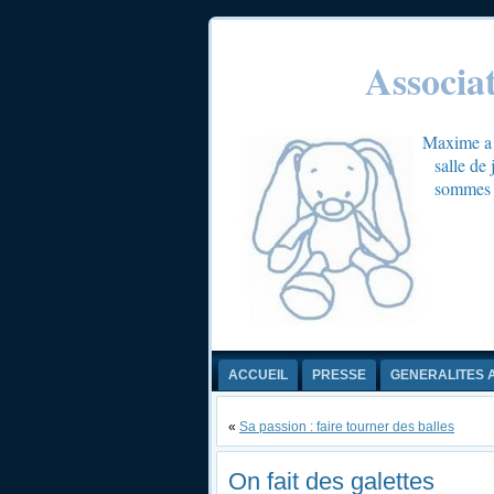
Associa
Maxime a é
salle de
sommes c
ACCUEIL
PRESSE
GENERALITES 
«
Sa passion : faire tourner des balles
On fait des galettes