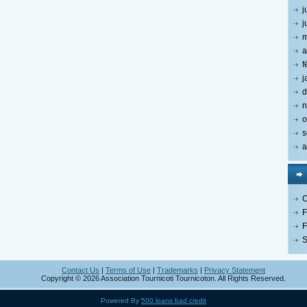
j
j
m
a
f
j
d
n
o
s
a
C
F
F
S
Contact Us
|
Terms of Use
|
Trademarks
|
Privacy Statement
Copyright © 2026 Association Tournicoti Tournicoton. All Rights Reserved.
Powered By
500 loans bad credit